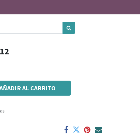
 12
AÑADIR AL CARRITO
ías