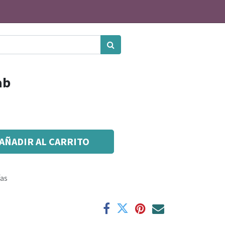
ab
AÑADIR AL CARRITO
ías