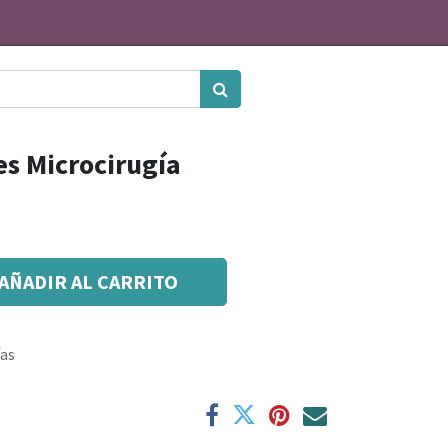
s Microcirugía
AÑADIR AL CARRITO
ías