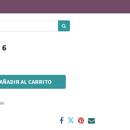
 6
AÑADIR AL CARRITO
ías