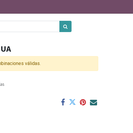
GUA
binaciones válidas.
ías