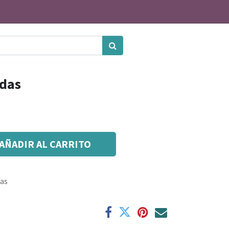
idas
AÑADIR AL CARRITO
ías