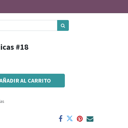
icas #18
AÑADIR AL CARRITO
ías