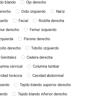
ido blando
Ojo derecho
erecho
Oido izquierdo
Nariz
uello
Facial
Rodilla derecha
mur derecho
Femur izquierdo
izquierda
Perone derecho
billo derecho
Tobillo izquierdo
Genitales
Cadera derecha
umna cervical
Columna lumbar
idad torácica
Cavidad abdominal
uierdo
Tejido blando superior derecho
ierdo
Tejido blando inferior derecho