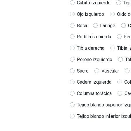
Cubito izquierdo
Tej
Ojo izquierdo
Oido d
Boca
Laringe
C
Rodilla izquierda
Fe
Tibia derecha
Tibia 
Perone izquierdo
To
Sacro
Vascular
Cadera izquierda
Col
Columna torácica
Cav
Tejido blando superior izq
Tejido blando inferior izqu