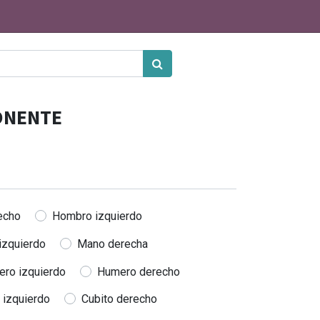
ONENTE
echo
Hombro izquierdo
izquierdo
Mano derecha
ro izquierdo
Humero derecho
 izquierdo
Cubito derecho