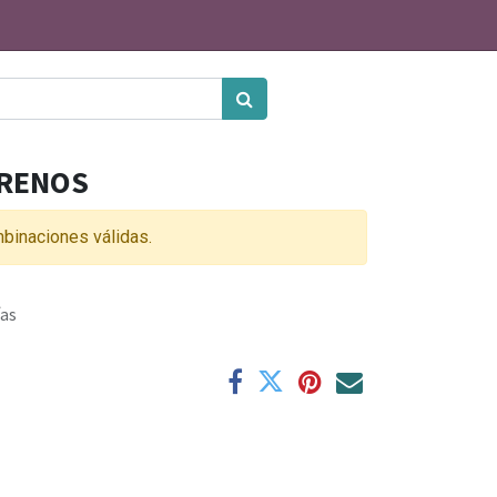
RRENOS
binaciones válidas.
ías