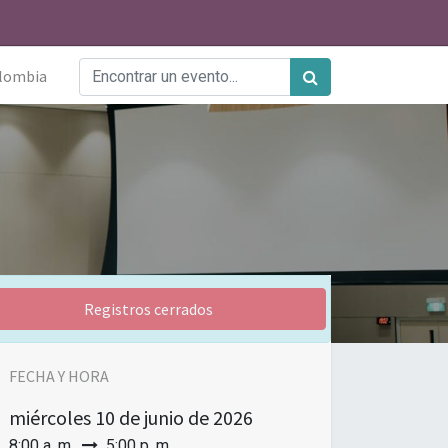
lombia
Registros cerrados
FECHA Y HORA
miércoles
10 de junio de 2026
8:00 a. m.
5:00 p. m.