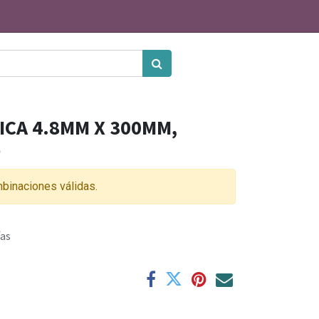
CA 4.8MM X 300MM,
O
binaciones válidas.
ías