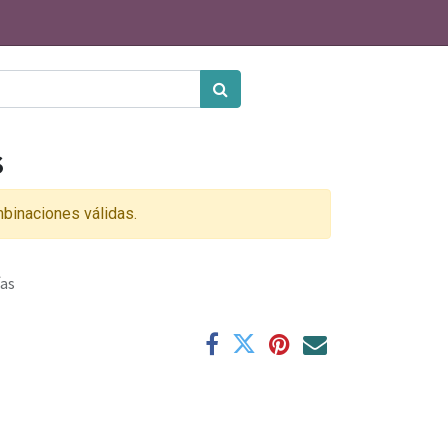
S
binaciones válidas.
ías