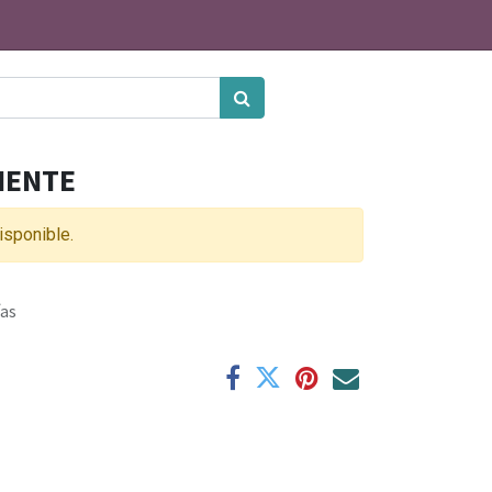
NENTE
isponible.
ías